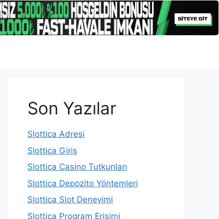
Son Yazılar
Slottica Adresi
Slottica Giriş
Slottica Casino Tutkunları
Slottica Depozito Yöntemleri
Slottica Slot Deneyimi
Slottica Program Erişimi