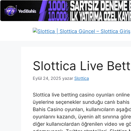
İçeriğe
atla
Slottica Live Bet
Eylül 24, 2025
yazar
Slottica
Slottica live betting casino oyunları onli
üyelerine seçenekler sunduğu canlı bahis f
Bahis Casino oyunları, kullanıcıların aşağıd
oyunlarını kazandı, üyenin alt sınırına göre
diğer kullanıcılardan öğrenilen video ve gör