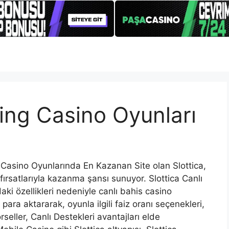
ting Casino Oyunları
ne Casino Oyunlarında En Kazanan Site olan Slottica,
ırsatlarıyla kazanma şansı sunuyor. Slottica Canlı
aki özellikleri nedeniyle canlı bahis casino
 para aktararak, oyunla ilgili faiz oranı seçenekleri,
seller, Canlı Destekleri avantajları elde