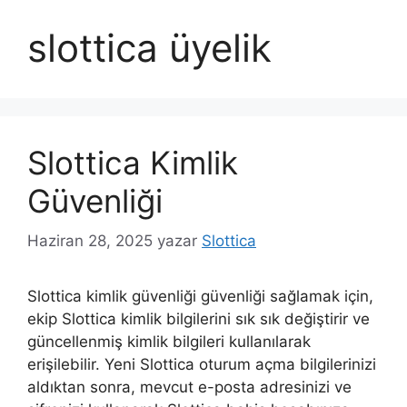
slottica üyelik
Slottica Kimlik
Güvenliği
Haziran 28, 2025
yazar
Slottica
Slottica kimlik güvenliği güvenliği sağlamak için,
ekip Slottica kimlik bilgilerini sık sık değiştirir ve
güncellenmiş kimlik bilgileri kullanılarak
erişilebilir. Yeni Slottica oturum açma bilgilerinizi
aldıktan sonra, mevcut e-posta adresinizi ve