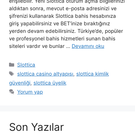
erişilebilir. Yeni Slottica oturum açma bilgilerinizi
aldıktan sonra, mevcut e-posta adresinizi ve
şifrenizi kullanarak Slottica bahis hesabınıza
giriş yapabilirsiniz ve BET’inize bıraktığınız
yerden devam edebilirsiniz. Türkiye’de, popüler
ve profesyonel bahis hizmetleri sunan bahis
siteleri vardır ve bunlar …
Devamını oku
Kategoriler
Slottica
Etiketler
slottica casino altyapısı
,
slottica kimlik
güvenliği
,
slottica üyelik
Yorum yap
Son Yazılar