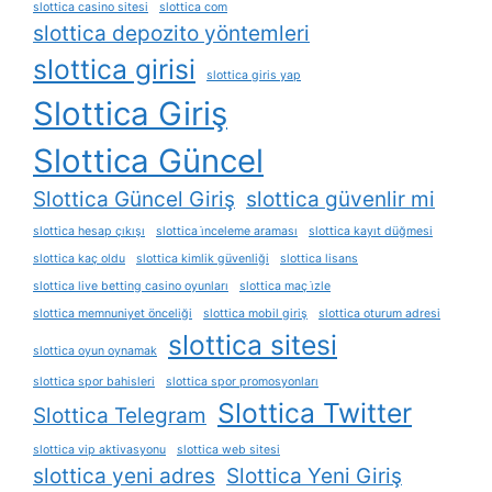
slottica casino sitesi
slottica com
slottica depozito yöntemleri
slottica girisi
slottica giris yap
Slottica Giriş
Slottica Güncel
Slottica Güncel Giriş
slottica güvenlir mi
slottica hesap çıkışı
slottica i̇nceleme araması
slottica kayıt düğmesi
slottica kaç oldu
slottica kimlik güvenliği
slottica lisans
slottica live betting casino oyunları
slottica maç i̇zle
slottica memnuniyet önceliği
slottica mobil giriş
slottica oturum adresi
slottica sitesi
slottica oyun oynamak
slottica spor bahisleri
slottica spor promosyonları
Slottica Twitter
Slottica Telegram
slottica vip aktivasyonu
slottica web sitesi
slottica yeni adres
Slottica Yeni Giriş