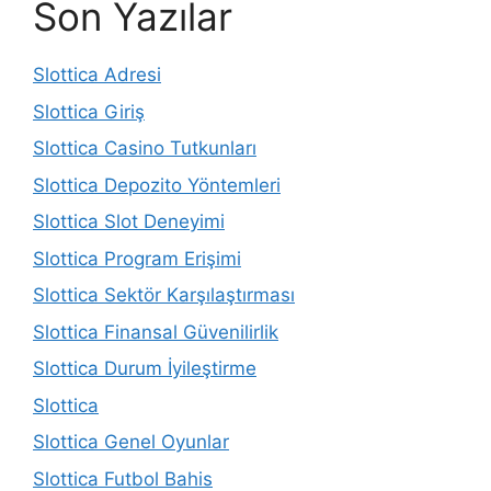
Son Yazılar
Slottica Adresi
Slottica Giriş
Slottica Casino Tutkunları
Slottica Depozito Yöntemleri
Slottica Slot Deneyimi
Slottica Program Erişimi
Slottica Sektör Karşılaştırması
Slottica Finansal Güvenilirlik
Slottica Durum İyileştirme
Slottica
Slottica Genel Oyunlar
Slottica Futbol Bahis