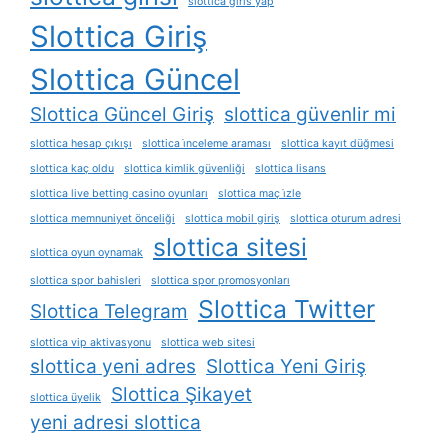
slottica giris yap
Slottica Giriş
Slottica Güncel
Slottica Güncel Giriş
slottica güvenlir mi
slottica hesap çıkışı
slottica i̇nceleme araması
slottica kayıt düğmesi
slottica kaç oldu
slottica kimlik güvenliği
slottica lisans
slottica live betting casino oyunları
slottica maç i̇zle
slottica memnuniyet önceliği
slottica mobil giriş
slottica oturum adresi
slottica sitesi
slottica oyun oynamak
slottica spor bahisleri
slottica spor promosyonları
Slottica Twitter
Slottica Telegram
slottica vip aktivasyonu
slottica web sitesi
slottica yeni adres
Slottica Yeni Giriş
Slottica Şikayet
slottica üyelik
yeni adresi slottica