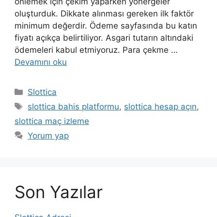
önlemek için çekim yaparken yönergeler
oluşturduk. Dikkate alınması gereken ilk faktör
minimum değerdir. Ödeme sayfasında bu katın
fiyatı açıkça belirtiliyor. Asgari tutarın altındaki
ödemeleri kabul etmiyoruz. Para çekme …
Devamını oku
Kategoriler
Slottica
Etiketler
slottica bahis platformu
,
slottica hesap açın
,
slottica maç izleme
Yorum yap
Son Yazılar