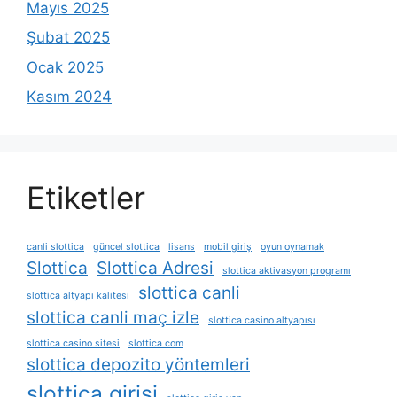
Mayıs 2025
Şubat 2025
Ocak 2025
Kasım 2024
Etiketler
canli slottica
güncel slottica
lisans
mobil giriş
oyun oynamak
Slottica
Slottica Adresi
slottica aktivasyon programı
slottica canli
slottica altyapı kalitesi
slottica canli maç izle
slottica casino altyapısı
slottica casino sitesi
slottica com
slottica depozito yöntemleri
slottica girisi