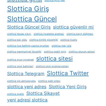
slottica giris yap
Slottica Giriş
Slottica Güncel
Slottica Güncel Giriş
slottica güvenlir mi
slottica hesap çıkışı
slottica i̇nceleme araması
slottica kayıt düğmesi
slottica kaç oldu
slottica kimlik güvenliği
slottica lisans
slottica live betting casino oyunları
slottica maç i̇zle
slottica memnuniyet önceliği
slottica mobil giriş
slottica oturum adresi
slottica sitesi
slottica oyun oynamak
slottica spor bahisleri
slottica spor promosyonları
Slottica Twitter
Slottica Telegram
slottica vip aktivasyonu
slottica web sitesi
slottica yeni adres
Slottica Yeni Giriş
Slottica Şikayet
slottica üyelik
yeni adresi slottica